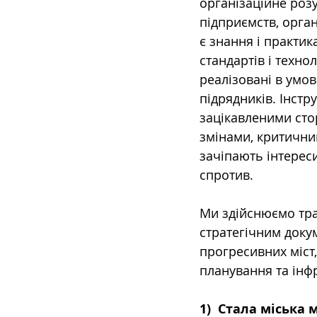
організаційне роз
підприємств, орга
є знання і практи
стандартів і техно
реалізовані в умо
підрядників. Інстр
зацікавленими сто
змінами, критичним
зачіпають інтерес
спротив.
Ми здійснюємо тра
стратегічним докум
прогресивних міст,
планування та інф
1)
Стала міська м