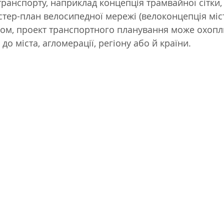
ранспорту, наприклад концепція трамвайної сітки,
тер-план велосипедної мережі (велоконцепція міста
бом, проект транспортного планування може охопл
до міста, агломерації, регіону або й країни.