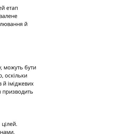
ей етап 
валене 
елювання й 
, можуть бути 
, оскільки 
 й іміджевих 
я призводить 
цілей. 
нами, 