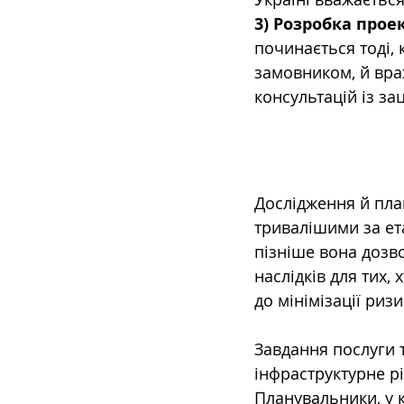
3) Розробка прое
починається тоді,
замовником, й вра
консультацій із з
Дослідження й план
тривалішими за ета
пізніше вона дозв
наслідків для тих
до мінімізації риз
Завдання послуги 
інфраструктурне р
Планувальники, у 