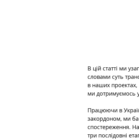
В цій статті ми у
словами суть транс
в наших проектах, 
ми дотримуємось у
Працюючи в Україн
закордоном, ми бач
спостереження. На 
три послідовні ета