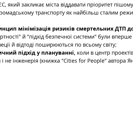
ЄС, який закликає міста віддавати пріоритет пішому 
громадському транспорту як найбільш сталим реж
ринцип мінімізація ризиків смертельних ДТП до
ертності" й "підхід безпечної системи" були вперше
еції й відтоді поширюються по всьому світу;
ний підхід у плануванні, 
коли в центр проектів
 не інженерія (книжка "Cities for People" автора Ян