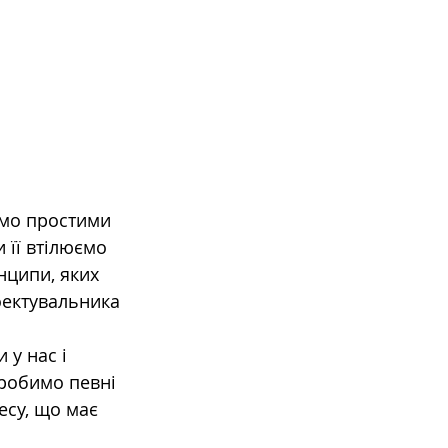
ємо простими 
 її втілюємо 
нципи, яких 
оектувальника
у нас і 
 робимо певні 
есу, що має 