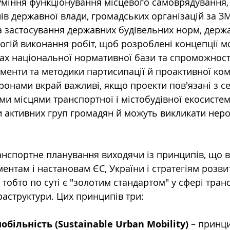
уміння функціонування місцевого самоврядування,
нів державної влади, громадських організацій за З
ка застосування державних будівельних норм, держ
логій виконання робіт, щоб розроблені концепції м
вах національної нормативної бази та спроможност
ументи та методики партисипації й проактивної кому
ронами вкрай важливі, якщо проекти пов'язані з с
и місцями транспортної і містобудівної екосистем
и активних груп громадян й можуть викликати неро
нспортне планування виходячи із принципів, що в
ентам і настановам ЄС, України і стратегіям розви
 тобто по суті є "золотим стандартом" у сфері тран
раструктури. Цих принципів три:
обільність (Sustainable Urban Mobility)
 – принц