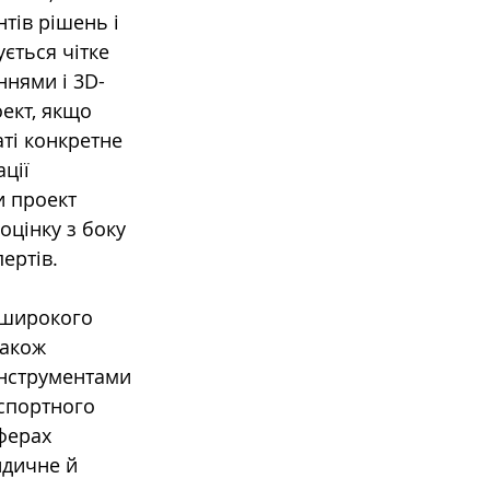
тів рішень і 
ється чітке 
ннями і 3D-
ект, якщо 
ті конкретне 
ції  
 проект 
оцінку з боку 
ертів.
 широкого 
також 
інструментами 
нспортного 
ферах 
идичне й 