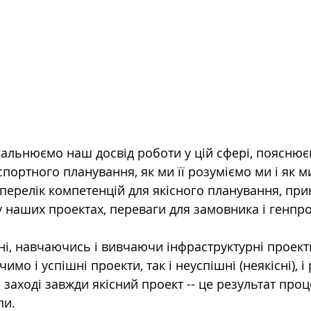
загальнюємо наш досвід роботи у цій сфері, поясню
портного планування, як ми її розуміємо ми і як ми
перелік компетенцій для якісного планування, при
 наших проектах, переваги для замовника і генпр
і, навчаючись і вивчаючи інфраструктурні проекти 
имо і успішні проекти, так і неуспішні (неякісні), і
заході завжди якісний проект -- це результат проц
пи.