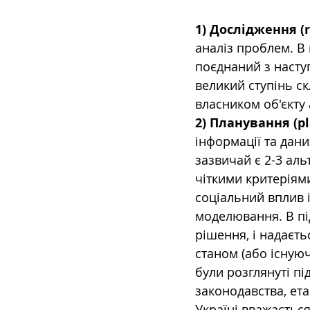
1) Дослідження (r
аналіз проблем. В 
поєднаний з насту
великий ступінь с
власником об'єкту
2) Планування (pl
інформації та дан
зазвичай є 2-3 ал
чіткими критеріями
соціальний вплив і
моделювання. В пі
рішення, і надаєт
станом (або існую
були розглянуті пі
законодавства, ет
Україні вважаєтьс