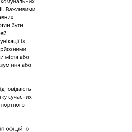
 комунальних 
МІ. Важливими 
авних 
огли бути 
ей 
нікації із 
ерйозними 
и міста або 
зуміння або 
ідповідають 
тку сучасних 
спортного 
ип офіційно 