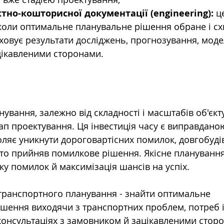
ктно-кошторисної документації (engineering): 
ц
 коли оптимальне планувальне рішення обране і сх
ховує результати досліджень, прогнозування, мод
ацікавленими сторонами.
ування, залежно від складності і масштабів об'єкту
п проектування. Ця інвестиція часу є виправданою
оляє уникнути дороговартісних помилок, довгобудів
, хто прийняв помилкове рішення. Якісне плануванн
ику помилок й максимізація шансів на успіх.  
транспортного планування - знайти оптимальне 
ішення виходячи з транспортних проблем, потреб і 
консультаціях з замовником й зацікавленими сторо