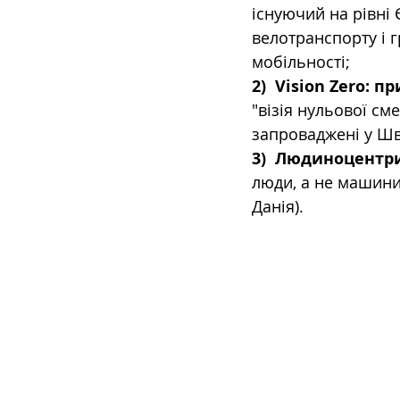
існуючий на рівні 
велотранспорту і 
мобільності;
2)
Vision Zero: п
"візія нульової см
запроваджені у Шв
3)
Людиноцентрич
люди, а не машини і
Данія).