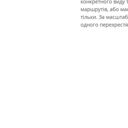
конкретного виду т
маршрутів, або мас
тільки. За масшта
одного перехрестя 