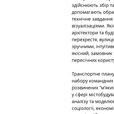
здійснюють збір та
допомагають обрат
технічне завдання 
візуалізаціями. Як
архітектори та буд
перехрестя, вулиця
зручними, інтуїти
якісний, замовник 
пересічних користу
Транспортне плану
набору командних к
розвинених “м’яки
у сфері містобудув
аналізу та моделюв
соціології, економ