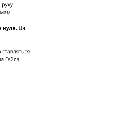
руху, 
имам 
 нуля.
 Ця 
 
 ставляться 
а Гейла, 