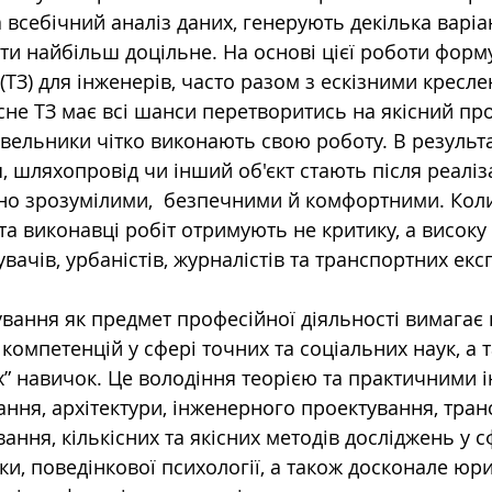
 всебічний аналіз даних, генерують декілька варіан
и найбільш доцільне. На основі цієї роботи форму
(ТЗ) для інженерів, часто разом з ескізними кресле
існе ТЗ має всі шанси перетворитись на якісний про
івельники чітко виконають свою роботу. В результа
, шляхопровід чи інший об'єкт стають після реаліза
вно зрозумілими,  безпечними й комфортними. Коли
та виконавці робіт отримують не критику, а високу 
вачів, урбаністів, журналістів та транспортних експ
вання як предмет професійної діяльності вимагає
омпетенцій у сфері точних та соціальних наук, а 
х” навичок. Це володіння теорією та практичними 
ання, архітектури, інженерного проектування, тра
ання, кількісних та якісних методів досліджень у с
іки, поведінкової психології, а також досконале юр