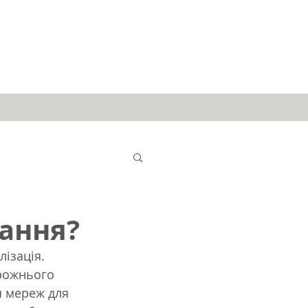
и
ання?
ізація. 
рожнього 
я мереж для 