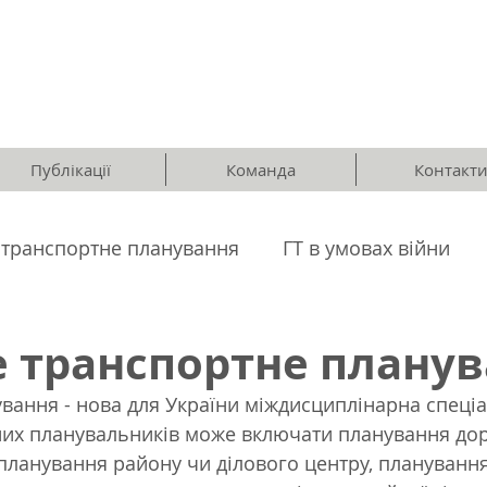
Публікації
Команда
Контакт
транспортне планування
ГТ в умовах війни
 транспортне планув
вання - нова для України міждисциплінарна спеціал
них планувальників може включати планування до
 планування району чи ділового центру, плануванн