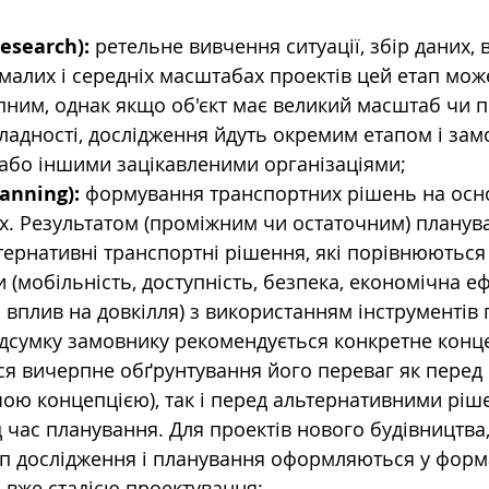
esearch): 
ретельне вивчення ситуації, збір даних, 
малих і середніх масштабах проектів цей етап мож
пним, однак якщо об'єкт має великий масштаб чи 
кладності, дослідження йдуть окремим етапом і за
 або іншими зацікавленими організаціями;
anning): 
формування транспортних рішень на осно
их. Результатом (проміжним чи остаточним) планув
ьтернативні транспортні рішення, які порівнюються
 (мобільність, доступність, безпека, економічна еф
 вплив на довкілля) з використанням інструментів
дсумку замовнику рекомендується конкретне конц
ься вичерпне обґрунтування його переваг як перед
чою концепцією), так і перед альтернативними ріше
д час планування. Для проектів нового будівництва
ап дослідження і планування оформляються у форма
я вже стадією проектування;