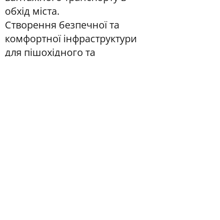
обхід міста.
Створення безпечної та
комфортної інфраструктури
для пішохідного та
велосипедного руху, їх
пріоритет над рухом авто
Оптимізація організації
паркування.
Впровадження заходів для
підвищення безпеки
дорожнього руху.
Реалізація точкових
інфраструктурних проєктів
(мости, тунелі, світлофори,
кільцеві розв'язки).
Міжвідомча співпраця для