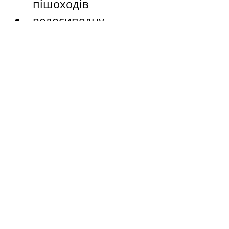
пішоходів
велосипедну 
інфраструктуру
нові світлофорні 
об’єкти
засоби заспокоєння 
руху.
Замовник в особі ОТГ 
прийняв результати 
проєкту і розпочав 
процес узгодження й 
планування заходів з 
САД (Укравтодор).