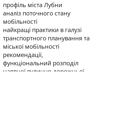
профіль міста Лубни
аналіз поточного стану
мобільності
найкращі практики в галузі
транспортного планування та
міської мобільності
рекомендації,
функціональний розподіл
наявної вулично-дорожньої
мережі та розміщення засобів
заспокоєння руху
пропозиції щодо організації
пішохідного та велосипедного
руху
пропозиції щодо організації
паркування